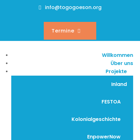
info@togogoeson.org
Termine
Willkommen
Über uns
Projekte
Inland
FESTOA
Kolonialgeschichte
EnpowerNow