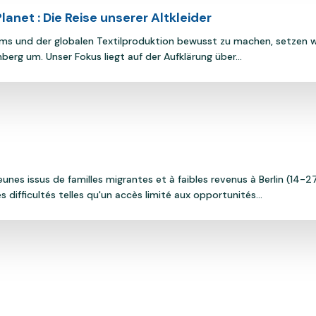
lanet : Die Reise unserer Altkleider
ums und der globalen Textilproduktion bewusst zu machen, setzen wi
rg um. Unser Fokus liegt auf der Aufklärung über...
nes issus de familles migrantes et à faibles revenus à Berlin (14-27
 difficultés telles qu'un accès limité aux opportunités...