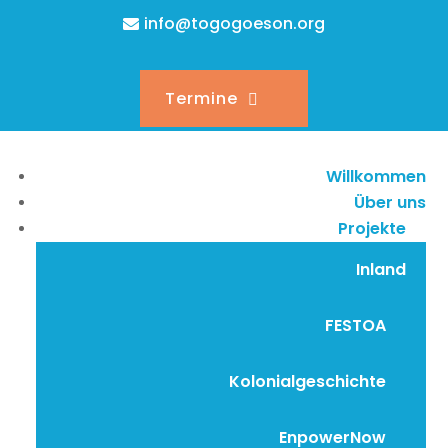
info@togogoeson.org
Termine
Willkommen
Über uns
Projekte
Inland
FESTOA
Kolonialgeschichte
EnpowerNow