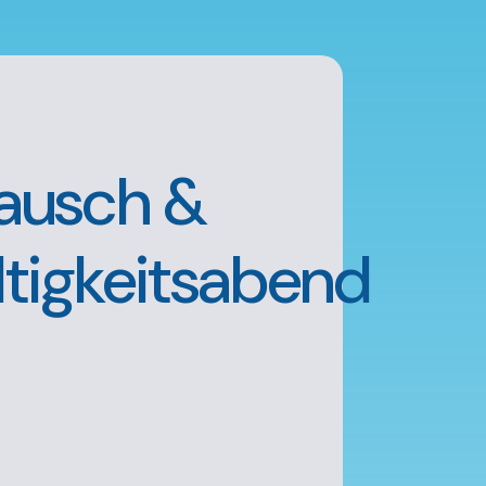
tausch &
tigkeitsabend
!