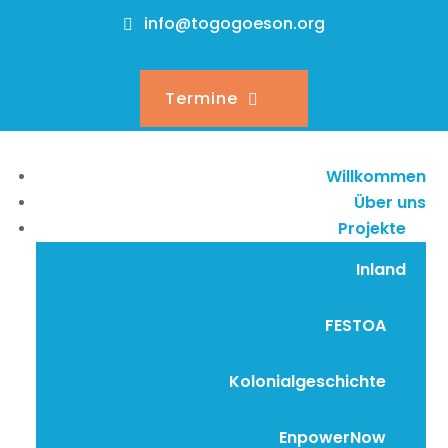
info@togogoeson.org
Termine
Willkommen
Über uns
Projekte
Inland
FESTOA
Kolonialgeschichte
EnpowerNow