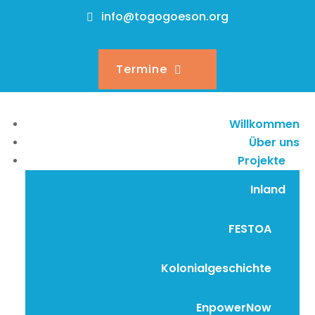
info@togogoeson.org
Termine
Willkommen
Über uns
Projekte
Inland
FESTOA
Kolonialgeschichte
EnpowerNow