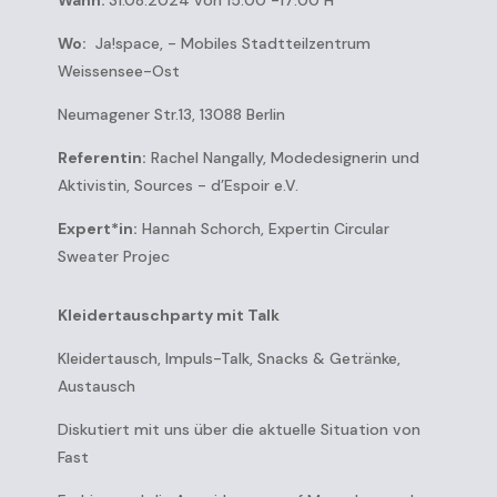
Wann:
31.08.2024 von 15:00 -17:00 H
Wo:
Ja!space, - Mobiles Stadtteilzentrum
Weissensee-Ost
Neumagener Str.13, 13088 Berlin
Referentin:
Rachel Nangally, Modedesignerin und
Aktivistin, Sources - d’Espoir e.V.
Expert*in:
Hannah Schorch, Expertin Circular
Sweater Projec
Kleidertauschparty mit Talk
Kleidertausch, Impuls-Talk, Snacks & Getränke,
Austausch
Diskutiert mit uns über die aktuelle Situation von
Fast