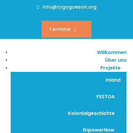
info@togogoeson.org
Termine
Willkommen
Über uns
Projekte
Inland
FESTOA
Kolonialgeschichte
EnpowerNow