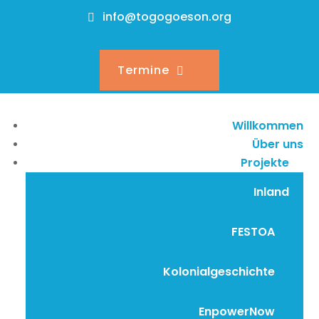
info@togogoeson.org
Termine
Willkommen
Über uns
Projekte
Inland
FESTOA
Kolonialgeschichte
EnpowerNow