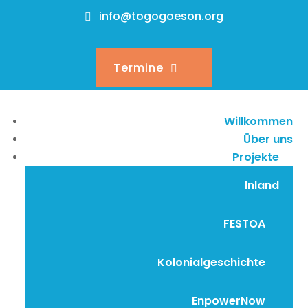
info@togogoeson.org
Termine
Willkommen
Über uns
Projekte
Inland
FESTOA
Kolonialgeschichte
EnpowerNow