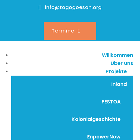
info@togogoeson.org
Termine
Willkommen
Über uns
Projekte
Inland
FESTOA
Kolonialgeschichte
EnpowerNow