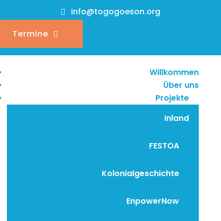
info@togogoeson.org
Termine
Willkommen
Über uns
Projekte
Inland
FESTOA
Kolonialgeschichte
EnpowerNow