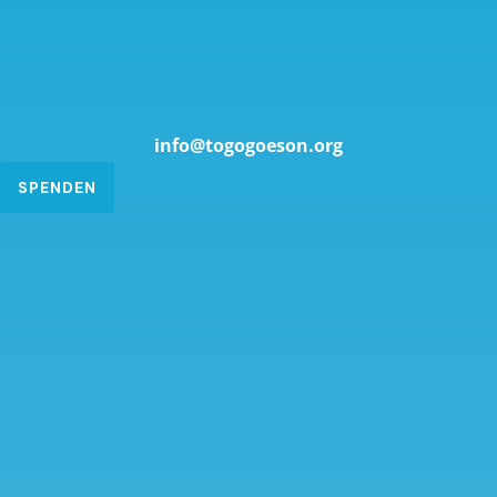
info@togogoeson.org
SPENDEN
Name
Email
Nachricht
SENDEN