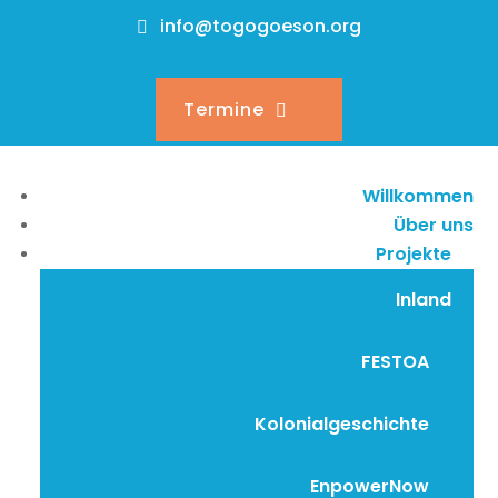
info@togogoeson.org
Termine
Willkommen
Über uns
Projekte
Inland
FESTOA
Kolonialgeschichte
EnpowerNow