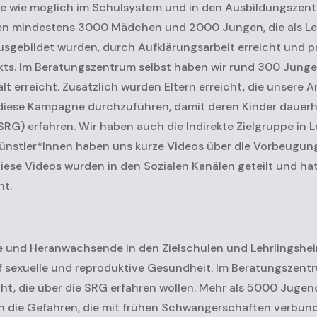
e wie möglich im Schulsystem und in den Ausbildungszentr
n mindestens 3000 Mädchen und 2000 Jungen, die als Leh
usgebildet wurden, durch Aufklärungsarbeit erreicht und p
ekts. Im Beratungszentrum selbst haben wir rund 300 Ju
t erreicht. Zusätzlich wurden Eltern erreicht, die unsere A
 diese Kampagne durchzuführen, damit deren Kinder dauerha
RG) erfahren. Wir haben auch die Indirekte Zielgruppe in
 Künstler*Innen haben uns kurze Videos über die Vorbeugu
se Videos wurden in den Sozialen Kanälen geteilt und hat
ht.
 und Heranwachsende in den Zielschulen und Lehrlingshe
f sexuelle und reproduktive Gesundheit. Im Beratungszentr
ht, die über die SRG erfahren wollen. Mehr als 5000 Jugen
die Gefahren, die mit frühen Schwangerschaften verbunden