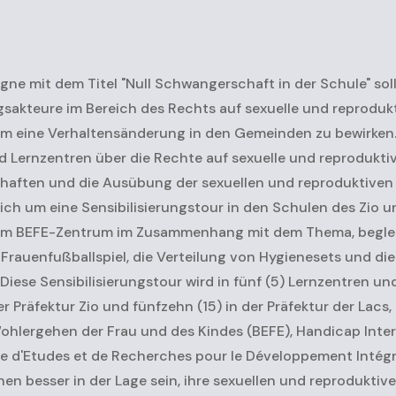
gne mit dem Titel "Null Schwangerschaft in der Schule" soll
sakteure im Bereich des Rechts auf sexuelle und reproduk
m eine Verhaltensänderung in den Gemeinden zu bewirken. Zie
 Lernzentren über die Rechte auf sexuelle und reproduktiv
aften und die Ausübung der sexuellen und reproduktiven 
 sich um eine Sensibilisierungstour in den Schulen des Zio u
 im BEFE-Zentrum im Zusammenhang mit dem Thema, beglei
Frauenfußballspiel, die Verteilung von Hygienesets und di
ese Sensibilisierungstour wird in fünf (5) Lernzentren un
er Präfektur Zio und fünfzehn (15) in der Präfektur der Lacs
hlergehen der Frau und des Kindes (BEFE), Handicap Intern
 d'Etudes et de Recherches pour le Développement Intégra
en besser in der Lage sein, ihre sexuellen und reprodukt