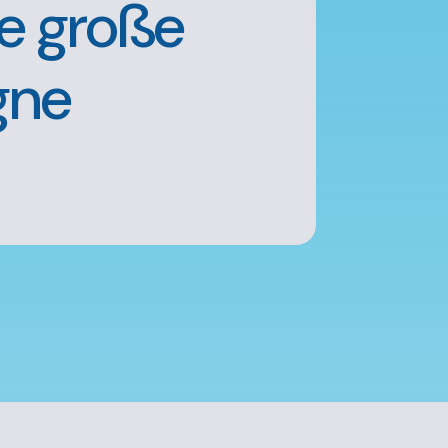
Die große
gne